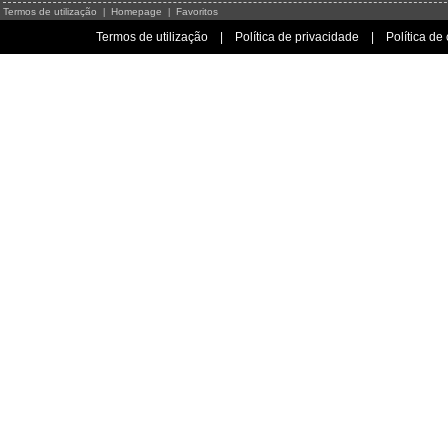
Termos de utilização
Homepage
Favoritos
|
|
Termos de utilização
|
Política de privacidade
|
Política de